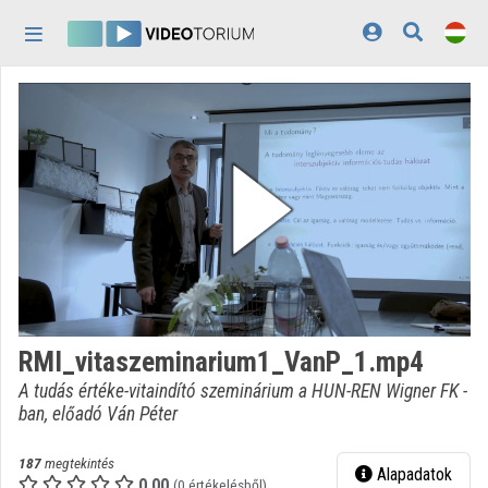
Fejléc kihagyása
Menü kihagyása
Tartalom kihagyása
Kezdőlap
Bejelentkezés
Felfedezés
Kategóriák
Lejátszási listák
Intézmények
RMI_vitaszeminarium1_VanP_1.mp4
Közreműködők
A tudás értéke-vitaindító szeminárium a HUN-REN Wigner FK -
ban, előadó Ván Péter
Megjelenés:
világos
187
megtekintés
Alapadatok
0.00
(0 értékelésből)