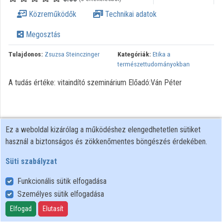
Közreműködők
Technikai adatok
Megosztás
Tulajdonos:
Zsuzsa Steinczinger
Kategóriák:
Etika a
természettudományokban
A tudás értéke: vitaindító szeminárium Előadó:Ván Péter
Ez a weboldal kizárólag a működéshez elengedhetetlen sütiket
használ a biztonságos és zökkenőmentes böngészés érdekében.
Süti szabályzat
Funkcionális sütik elfogadása
Személyes sütik elfogadása
Felhasználói szabályzat
Adatkezelési tájékoztató
Elfogad
Elutasít
Süti szabályzat