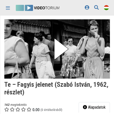
Fejléc kihagyása
Menü kihagyása
Tartalom kihagyása
Kezdőlap
Bejelentkezés
Felfedezés
Kategóriák
Lejátszási listák
Intézmények
Te – Fagyis jelenet (Szabó István, 1962,
Közreműködők
részlet)
Megjelenés:
világos
162
megtekintés
Alapadatok
0.00
(0 értékelésből)