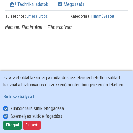
Technikai adatok
Megosztás
Tulajdonos:
Emese Erdős
Kategóriák:
Filmművészet
Nemzeti Filmintézet – Filmarchívum
Ez a weboldal kizárólag a működéshez elengedhetetlen sütiket
használ a biztonságos és zökkenőmentes böngészés érdekében.
Süti szabályzat
Funkcionális sütik elfogadása
Személyes sütik elfogadása
Felhasználói szabályzat
Adatkezelési tájékoztató
Elfogad
Elutasít
Süti szabályzat