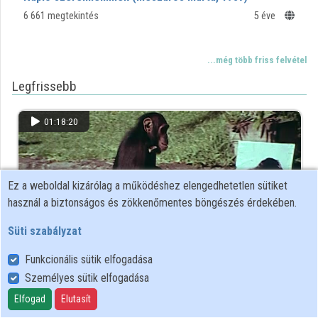
6 661 megtekintés
5 éve
...még több friss felvétel
Legfrissebb
01:18:20
Ez a weboldal kizárólag a működéshez elengedhetetlen sütiket
használ a biztonságos és zökkenőmentes böngészés érdekében.
Süti szabályzat
Funkcionális sütik elfogadása
Személyes sütik elfogadása
Az állatok válaszolnak (Kollányi Ágoston, 1978)
Elfogad
Elutasít
1 megtekintés
5 hete