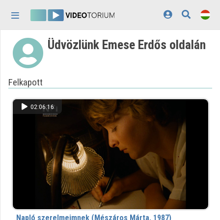
Fejléc kihagyása
Menü kihagyása
Tartalom kihagyása
Üdvözlünk Emese Erdős oldalán
Kezdőlap
Bejelentkezés
Felkapott
Felfedezés
Kategóriák
02:06:16
Lejátszási listák
Intézmények
Közreműködők
Megjelenés:
világos
Napló szerelmeimnek (Mészáros Márta, 1987)