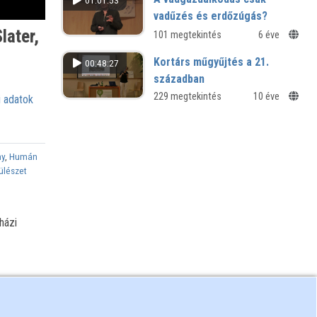
01:01:53
vadűzés és erdőzúgás?
later,
101 megtekintés
6 éve
Kortárs műgyűjtés a 21.
00:48:27
században
Kultúrjam(ming) workshop - NymE
229 megtekintés
10 éve
 adatok
BDPK Művészeti Intézet
ny
,
Humán
ülészet
házi