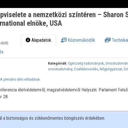
viselete a nemzetközi színtéren – Sharon S
rnational elnöke, USA
Alapadatok
Közreműködők
Technikai
ésből)
és
Kategóriák:
Egészség tudományok
,
Orvostudomá
orvostudomány
,
Családorvoslás
,
Nőgyógyászat
,
Sz
A plenáris ülés előadásai
nferencia életvédelemről, magzatvédelemről Helyszín: Parlament Felső
r 28.
nál a biztonságos és zökkenőmentes böngészés érdekében.