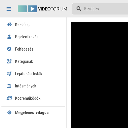
Fejléc kihagyása
Menü kihagyása
Tartalom kihagyása
Kezdőlap
Bejelentkezés
Felfedezés
Kategóriák
Lejátszási listák
Intézmények
Közreműködők
Megjelenés:
világos