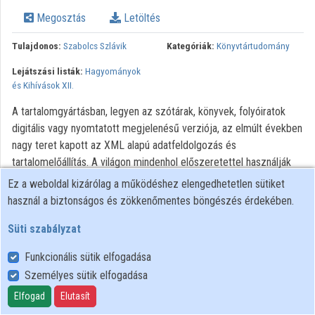
Megosztás
Letöltés
Tulajdonos:
Szabolcs Szlávik
Kategóriák:
Könyvtártudomány
Lejátszási listák:
Hagyományok
és Kihívások XII.
A tartalomgyártásban, legyen az szótárak, könyvek, folyóiratok
digitális vagy nyomtatott megjelenésű verziója, az elmúlt években
nagy teret kapott az XML alapú adatfeldolgozás és
tartalomelőállítás. A világon mindenhol előszeretettel használják
ezt a kiterjeszthető jelölőnyelvet, mivel ennek segítségével magát
Ez a weboldal kizárólag a működéshez elengedhetetlen sütiket
az adatot definiálhatjuk. Hatékony megoldás, ha előre
használ a biztonságos és zökkenőmentes böngészés érdekében.
meghatározott szigorú szabályok szerint szeretnénk kezelni sok
Süti szabályzat
adatot (pl. szótárak esetében, ha számos lexikográfiai elemet
használunk, mint. címszó, szófaj, szaknyelvi minősítés, ekvivalens,
Funkcionális sütik elfogadása
példamondat stb.), de akkor is nagy segítség, ha az ugyanolyan
Személyes sütik elfogadása
stílusban megjelelő cikkeknél megfelelőlen jelennek meg a
Elfogad
Elutasít
szerzői affiliációk vagy épp a hosszadalmas hivatkozások
gyűjteménye. Mint mindennek, az XML alapú gyártásnak is vannak