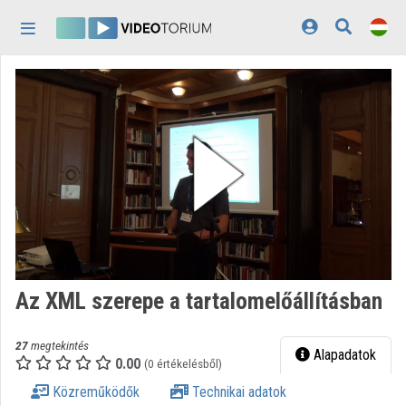
Fejléc kihagyása
Menü kihagyása
Tartalom kihagyása
Kezdőlap
Bejelentkezés
Felfedezés
Kategóriák
Lejátszási listák
Intézmények
Az XML szerepe a tartalomelőállításban
Közreműködők
27
megtekintés
Megjelenés:
világos
Alapadatok
0.00
(0 értékelésből)
Közreműködők
Technikai adatok