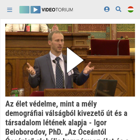
Fejléc kihagyása
Menü kihagyása
Tartalom kihagyása
Kezdőlap
Bejelentkezés
Felfedezés
Kategóriák
Lejátszási listák
Intézmények
Az élet védelme, mint a mély
Közreműködők
demográfiai válságból kivezető út és a
társadalom létének alapja - Igor
Megjelenés:
világos
Beloborodov, PhD. „Az Óceántól