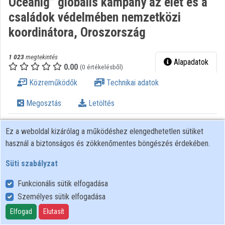
Óceánig” globális kampány az élet és a
családok védelmében nemzetközi
koordinátora, Oroszország
1 023
megtekintés
Alapadatok
0.00
(0 értékelésből)
Közreműködők
Technikai adatok
Megosztás
Letöltés
Tulajdonos:
Örökkép
Kategóriák:
Egészség
Ez a weboldal kizárólag a működéshez elengedhetetlen sütiket
tudományok
,
Orvostudomány
,
használ a biztonságos és zökkenőmentes böngészés érdekében.
Humán orvostudomány
,
Családorvoslás
,
Nőgyógyászat
,
Süti szabályzat
Szülészet
Lejátszási listák:
Az élet:
Funkcionális sütik elfogadása
ajándék
,
A plenáris ülés előadásai
Személyes sütik elfogadása
Az élet: ajándék Nemzetközi konferencia életvédelemről,
Elfogad
Elutasít
magzatvédelemről Helyszín: Parlament Felsőházi terem Dátum: