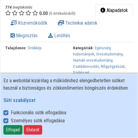
774
megtekintés
Alapadatok
0.00
(0 értékelésből)
Közreműködők
Technikai adatok
Megosztás
Letöltés
Tulajdonos:
Örökkép
Kategóriák:
Egészség
tudományok
,
Orvostudomány
,
Humán orvostudomány
,
Családorvoslás
,
Nőgyógyászat
,
Szülészet
Ez a weboldal kizárólag a működéshez elengedhetetlen sütiket
Lejátszási listák:
Az élet:
használ a biztonságos és zökkenőmentes böngészés érdekében.
ajándék
,
A plenáris ülés előadásai
Süti szabályzat
Az élet: ajándék Nemzetközi konferencia életvédelemről,
magzatvédelemről Helyszín: Parlament Felsőházi terem Dátum:
Funkcionális sütik elfogadása
2012. szeptember 28.
Személyes sütik elfogadása
Elfogad
Elutasít
Felhasználói szabályzat