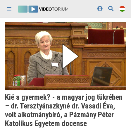
Fejléc kihagyása
Menü kihagyása
Tartalom kihagyása
Kezdőlap
Bejelentkezés
Felfedezés
Kategóriák
Lejátszási listák
Intézmények
Kié a gyermek? - a magyar jog tükrében
Közreműködők
– dr. Tersztyánszkyné dr. Vasadi Éva,
volt alkotmánybíró, a Pázmány Péter
Megjelenés:
világos
Katolikus Egyetem docense