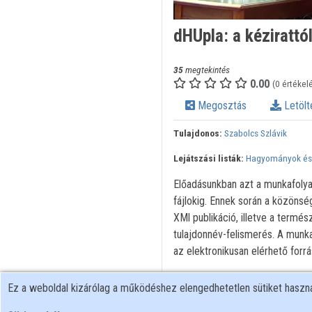
dHUpla: a kézirattó
35
megtekintés
0.00
(0 értékel
Megosztás
Letölt
Tulajdonos:
Szabolcs Szlávik
Lejátszási listák:
Hagyományok és k
Előadásunkban azt a munkafolyam
fájlokig. Ennek során a közönsé
XMl publikáció, illetve a termé
tulajdonnév-felismerés. A munka
az elektronikusan elérhető forrás
Ez a weboldal kizárólag a működéshez elengedhetetlen sütiket hasz