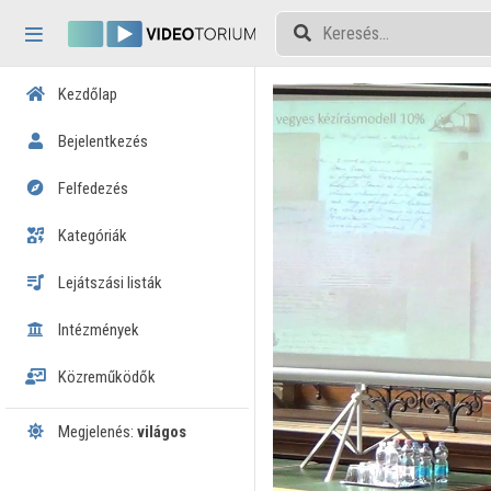
Fejléc kihagyása
Menü kihagyása
Tartalom kihagyása
Kezdőlap
Bejelentkezés
Felfedezés
Kategóriák
Lejátszási listák
Intézmények
Közreműködők
Megjelenés:
világos