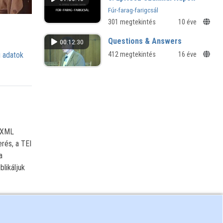
Fúr-farag-farigcsál
301 megtekintés
10 éve
Questions & Answers
00:12:30
 adatok
412 megtekintés
16 éve
I XML
rés, a TEI
a
likáljuk