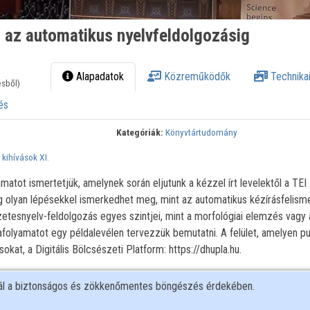
l az automatikus nyelvfeldolgozásig
Alapadatok
Közreműködők
Technikai
ésből)
és
Kategóriák:
Könyvtártudomány
ihívások XI.
atot ismertetjük, amelynek során eljutunk a kézzel írt levelektől a TE
g olyan lépésekkel ismerkedhet meg, mint az automatikus kézírásfelisme
szetesnyelv-feldolgozás egyes szintjei, mint a morfológiai elemzés vagy 
folyamatot egy példalevélen tervezzük bemutatni. A felület, amelyen pub
okat, a Digitális Bölcsészeti Platform: https://dhupla.hu.
nál a biztonságos és zökkenőmentes böngészés érdekében.