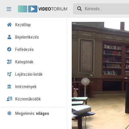
Fejléc kihagyása
Menü kihagyása
Tartalom kihagyása
Kezdőlap
Bejelentkezés
Felfedezés
Kategóriák
Lejátszási listák
Intézmények
Közreműködők
Megjelenés:
világos