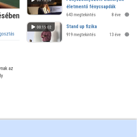
életmentő fénycsapdák
zésében
643 megtekintés
8 éve
Stand up fizika
00:15:02
osztás
919 megtekintés
13 éve
ynak az
ly