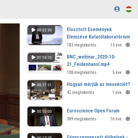
Elosztott Események
00:02:30
Elemzése Kutatólaboratórium
183 megtekintés
13 éve
BNC_webinar_2020-10-
01:10:10
21_Feidenhansl.mp4
108 megtekintés
5 éve
Hogyan mérjük az innovációt?
00:27:31
42 megtekintés
1 éve
Euroscience Open Forum
00:10:00
389 megtekintés
16 éve
Fényszennyezett élőhelyek -
00:12:28