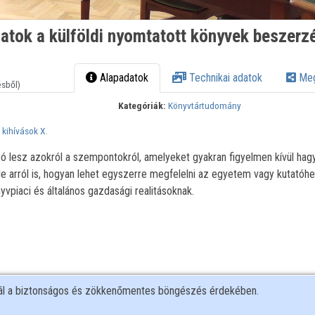
latok a külföldi nyomtatott könyvek beszer
Alapadatok
Technikai adatok
Meg
ésből)
Kategóriák:
Könyvtártudomány
kihívások X.
szó lesz azokról a szempontokról, amelyeket gyakran figyelmen kívül hag
 arról is, hogyan lehet egyszerre megfelelni az egyetem vagy kutatóhe
vpiaci és általános gazdasági realitásoknak.
nál a biztonságos és zökkenőmentes böngészés érdekében.