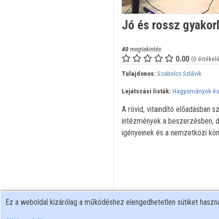
Jó és rossz gyakor
40
megtekintés
0.00
(0 értékel
Tulajdonos:
Szabolcs Szlávik
Lejátszási listák:
Hagyományok és 
A rövid, vitaindító előadásban 
intézmények a beszerzésben, de
igényeinek és a nemzetközi köny
Ez a weboldal kizárólag a működéshez elengedhetetlen sütiket hasz