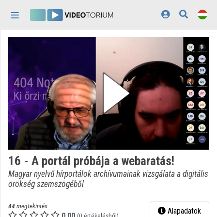
Fejléc kihagyása
Menü kihagyása
Tartalom kihagyása
Kezdőlap
Bejelentkezés
Felfedezés
Kategóriák
Lejátszási listák
Intézmények
16 - A portál próbája a webaratás!
Közreműködők
Magyar nyelvű hírportálok archívumainak vizsgálata a digitális
örökség szemszögéből
Megjelenés:
világos
44
megtekintés
Alapadatok
0.00
(0 értékelésből)