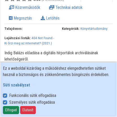
Közreműködők
Technikai adatok
Megosztás
Letöltés
Tulajdonos:
Kategóriák:
Könyvtártudomány
Lejátszási listák:
404 Not Found -
Ki őrzi meg az internetet? (2021.)
Indig Balázs előadása a digitális hírportálok archiválásának
lehetőségeiről.
Ez a weboldal kizárólag a működéshez elengedhetetlen sütiket
használ a biztonságos és zökkenőmentes böngészés érdekében.
Süti szabályzat
Funkcionális sütik elfogadása
Személyes sütik elfogadása
Felhasználói szabályzat
Adatkezelési tájékoztató
Elfogad
Elutasít
Süti szabályzat