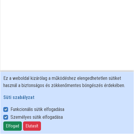
Ez a weboldal kizárólag a működéshez elengedhetetlen sütiket
használ a biztonságos és zökkenőmentes böngészés érdekében.
Süti szabályzat
Funkcionális sütik elfogadása
Személyes sütik elfogadása
Felhasználói szabályzat
Adatkezelési tájékoztató
Elfogad
Elutasít
Süti szabályzat