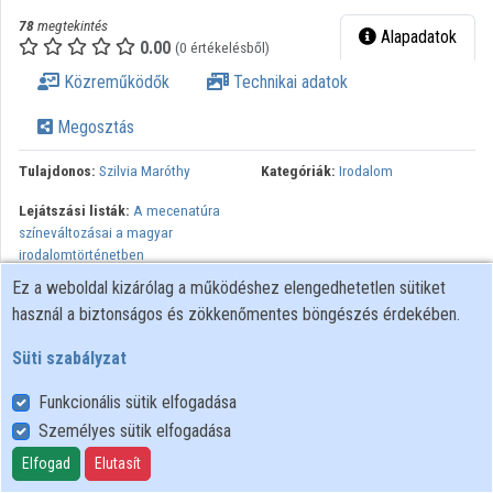
78
megtekintés
Alapadatok
0.00
(0 értékelésből)
Közreműködők
Technikai adatok
Megosztás
Tulajdonos:
Szilvia Maróthy
Kategóriák:
Irodalom
Lejátszási listák:
A mecenatúra
színeváltozásai a magyar
irodalomtörténetben
Ez a weboldal kizárólag a működéshez elengedhetetlen sütiket
Nehezen találni olyan jelentős magyar írót vagy művészt a 19.
használ a biztonságos és zökkenőmentes böngészés érdekében.
század közepén, aki az adományozás, segélyezés valamilyen
formájával nem él, s vagy a különféle segélyegyletekben vagy
Süti szabályzat
kevésbé intézményesített módon, egy-egy nemes ügy mellett
nem lép fel pártolólag. Ezek a gesztusok rendkívül változatosak, s
Funkcionális sütik elfogadása
(segély)albumok, filantróp célú kiadványok szerkesztésétől (vagy
Személyes sütik elfogadása
az ilyenekben való közléstől) egészen a „nemes” célú színházi
Elfogad
Elutasít
fellépésekig vagy különféle adományokig terjednek. Erre a