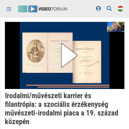
Fejléc kihagyása
Menü kihagyása
Tartalom kihagyása
Kezdőlap
Bejelentkezés
Felfedezés
Kategóriák
Lejátszási listák
Intézmények
Irodalmi/művészeti karrier és
Közreműködők
filantrópia: a szociális érzékenység
művészeti-irodalmi piaca a 19. század
Megjelenés:
világos
közepén