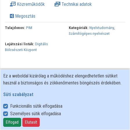
Közreműködők
Technikai adatok
Megosztás
Tulajdonos:
PIM
Kategóriák:
Nyelvtudomány
,
Számítógépes nyelvészet
Lejátszási listák:
Digitális
Bölcsészeti Központ
Ez a weboldal kizárólag a működéshez elengedhetetlen sütiket
használ a biztonságos és zökkenőmentes böngészés érdekében.
Süti szabályzat
Funkcionális sütik elfogadása
Személyes sütik elfogadása
Felhasználói szabályzat
Adatkezelési tájékoztató
Elfogad
Elutasít
Süti szabályzat