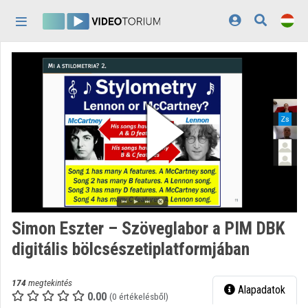
Fejléc kihagyása
Menü kihagyása
Tartalom kihagyása
Kezdőlap
Bejelentkezés
Felfedezés
Kategóriák
Lejátszási listák
Intézmények
Simon Eszter – Szöveglabor a PIM DBK
Közreműködők
digitális bölcsészetiplatformjában
Megjelenés:
világos
174
megtekintés
Alapadatok
0.00
(0 értékelésből)