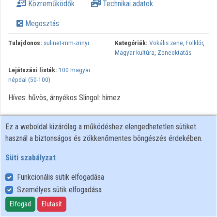
Közreműködők
Technikai adatok
Megosztás
Tulajdonos:
sulinet-mm-zrinyi
Kategóriák:
Vokális zene
,
Folklór
,
Magyar kultúra
,
Zeneoktatás
Lejátszási listák:
100 magyar
népdal (50-100)
Híves: hűvös, árnyékos Slingol: hímez
Ez a weboldal kizárólag a működéshez elengedhetetlen sütiket
használ a biztonságos és zökkenőmentes böngészés érdekében.
Süti szabályzat
Funkcionális sütik elfogadása
Személyes sütik elfogadása
Felhasználói szabályzat
Adatkezelési tájékoztató
Elfogad
Elutasít
Süti szabályzat