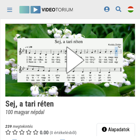
Fejléc kihagyása
Menü kihagyása
Tartalom kihagyása
Kezdőlap
Bejelentkezés
Felfedezés
Kategóriák
Lejátszási listák
Intézmények
Sej, a tari réten
Közreműködők
100 magyar népdal
Megjelenés:
világos
239
megtekintés
Alapadatok
0.00
(0 értékelésből)