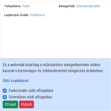
Tulajdonos:
Pulai
Kategóriák:
Szennyvízkezelés
Lejátszási listák:
Vízkémia II.
Ez a weboldal kizárólag a működéshez elengedhetetlen sütiket
használ a biztonságos és zökkenőmentes böngészés érdekében.
Süti szabályzat
Funkcionális sütik elfogadása
Személyes sütik elfogadása
Felhasználói szabályzat
Adatkezelési tájékoztató
Elfogad
Elutasít
Süti szabályzat