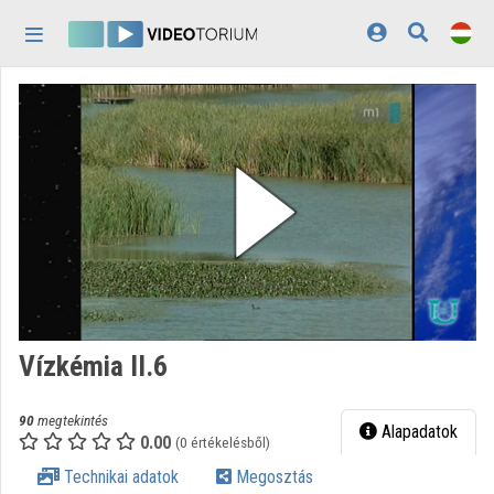
Fejléc kihagyása
Menü kihagyása
Tartalom kihagyása
Kezdőlap
Bejelentkezés
Felfedezés
Kategóriák
Lejátszási listák
Intézmények
Vízkémia II.6
Közreműködők
90
megtekintés
Megjelenés:
világos
Alapadatok
0.00
(0 értékelésből)
Technikai adatok
Megosztás