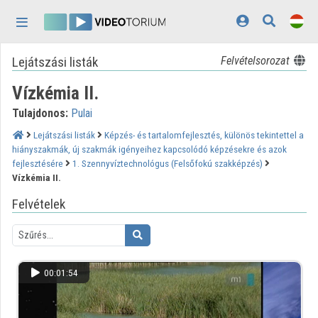
Fejléc kihagyása
Menü kihagyása
Tartalom kihagyása
Lejátszási listák
Felvételsorozat
Kezdőlap
Vízkémia II.
Bejelentkezés
Tulajdonos:
Pulai
Felfedezés
Lejátszási listák
Képzés- és tartalomfejlesztés, különös tekintettel a
hiányszakmák, új szakmák igényeihez kapcsolódó képzésekre és azok
Kategóriák
fejlesztésére
1. Szennyvíztechnológus (Felsőfokú szakképzés)
Vízkémia II.
Lejátszási listák
Felvételek
Intézmények
Közreműködők
00:01:54
Megjelenés:
világos