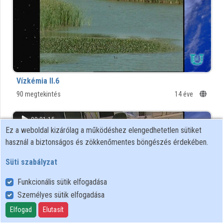
Vízkémia II.6
90 megtekintés
14 éve
00:01:15
Ez a weboldal kizárólag a működéshez elengedhetetlen sütiket
használ a biztonságos és zökkenőmentes böngészés érdekében.
Süti szabályzat
Funkcionális sütik elfogadása
Személyes sütik elfogadása
Elfogad
Elutasít