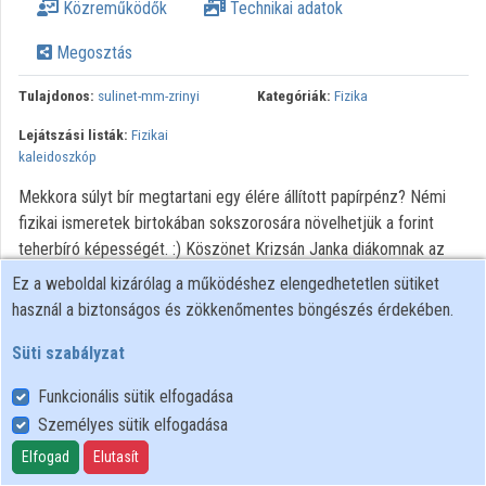
Közreműködők
Technikai adatok
Megosztás
Tulajdonos:
sulinet-mm-zrinyi
Kategóriák:
Fizika
Lejátszási listák:
Fizikai
kaleidoszkóp
Mekkora súlyt bír megtartani egy élére állított papírpénz? Némi
fizikai ismeretek birtokában sokszorosára növelhetjük a forint
teherbíró képességét. :) Köszönet Krizsán Janka diákomnak az
ötletért.
Ez a weboldal kizárólag a működéshez elengedhetetlen sütiket
használ a biztonságos és zökkenőmentes böngészés érdekében.
Süti szabályzat
Funkcionális sütik elfogadása
Személyes sütik elfogadása
Felhasználói szabályzat
Adatkezelési tájékoztató
Elfogad
Elutasít
Süti szabályzat