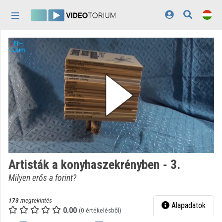
Fejléc kihagyása
Menü kihagyása
Tartalom kihagyása
Kezdőlap
Bejelentkezés
Felfedezés
Kategóriák
Lejátszási listák
Intézmények
Artisták a konyhaszekrényben - 3.
Közreműködők
Milyen erős a forint?
Megjelenés:
világos
173
megtekintés
Alapadatok
0.00
(0 értékelésből)