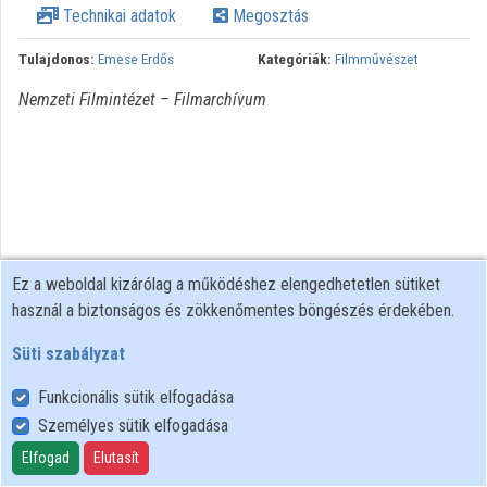
Technikai adatok
Megosztás
Tulajdonos:
Emese Erdős
Kategóriák:
Filmművészet
Nemzeti Filmintézet – Filmarchívum
Ez a weboldal kizárólag a működéshez elengedhetetlen sütiket
használ a biztonságos és zökkenőmentes böngészés érdekében.
Süti szabályzat
Funkcionális sütik elfogadása
Személyes sütik elfogadása
Felhasználói szabályzat
Adatkezelési tájékoztató
Elfogad
Elutasít
Süti szabályzat