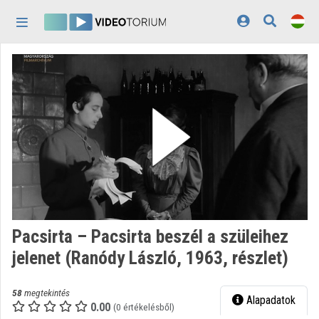
Fejléc kihagyása
Menü kihagyása
Tartalom kihagyása
Kezdőlap
Bejelentkezés
Felfedezés
Kategóriák
Lejátszási listák
Intézmények
Pacsirta – Pacsirta beszél a szüleihez
Közreműködők
jelenet (Ranódy László, 1963, részlet)
Megjelenés:
világos
58
megtekintés
Alapadatok
0.00
(0 értékelésből)