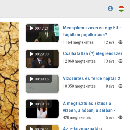
Mennyiben szuverén egy EU -
00:47:21
tagállam jogalkotása?
1 164 megtekintés
12 éve
Csalhatatlan (?) idegrendszer
00:28:30
12 960 megtekintés
13 éve
Vízszintes és ferde hajítás 2
00:08:16
10 350 megtekintés
8 éve
A megtisztulás aktusa a
00:19:30
vízben, a hóban, a sárban -
egy narratíva kompozíciós
420 megtekintés
5 éve
lehetőségei: Tavaszi
Az e-közigazgatási
00:29:54