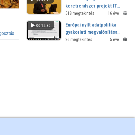
ouverture
keretrendszer projekt IT
biztonsági eredményei
518 megtekintés
16 éve
Európai nyílt adatpolitika
00:12:35
gyakorlati megvalósítása
osztás
hazánkban
86 megtekintés
5 éve