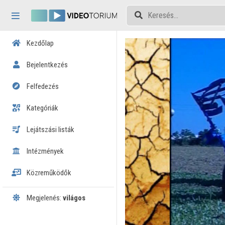
Fejléc kihagyása
Menü kihagyása
Tartalom kihagyása
Kezdőlap
Bejelentkezés
Felfedezés
Kategóriák
Lejátszási listák
Intézmények
Közreműködők
Megjelenés:
világos