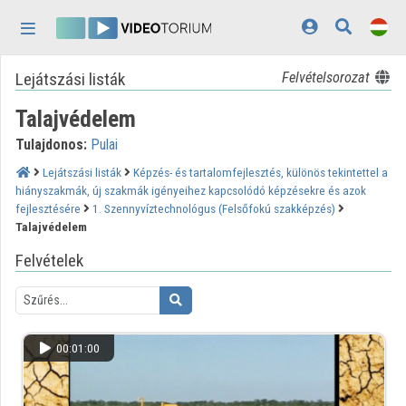
Fejléc kihagyása
Menü kihagyása
Tartalom kihagyása
Lejátszási listák
Felvételsorozat
Kezdőlap
Talajvédelem
Bejelentkezés
Tulajdonos:
Pulai
Felfedezés
Lejátszási listák
Képzés- és tartalomfejlesztés, különös tekintettel a
hiányszakmák, új szakmák igényeihez kapcsolódó képzésekre és azok
Kategóriák
fejlesztésére
1. Szennyvíztechnológus (Felsőfokú szakképzés)
Talajvédelem
Lejátszási listák
Felvételek
Intézmények
Közreműködők
00:01:00
Megjelenés:
világos