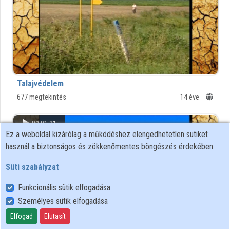
Talajvédelem
677 megtekintés
14 éve
00:01:31
Ez a weboldal kizárólag a működéshez elengedhetetlen sütiket
használ a biztonságos és zökkenőmentes böngészés érdekében.
Süti szabályzat
Funkcionális sütik elfogadása
Személyes sütik elfogadása
Elfogad
Elutasít