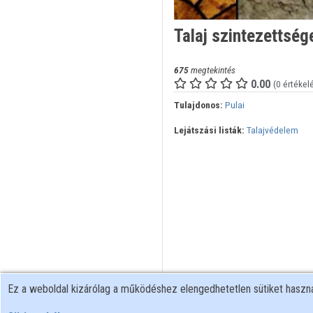
Talaj szintezettség
675
megtekintés
0.00
(0 értékel
Tulajdonos:
Pulai
Lejátszási listák:
Talajvédelem
Ez a weboldal kizárólag a működéshez elengedhetetlen sütiket hasz