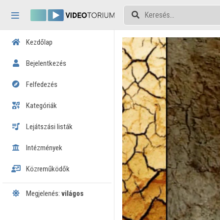
Fejléc kihagyása
Menü kihagyása
Tartalom kihagyása
Kezdőlap
Bejelentkezés
Felfedezés
Kategóriák
Lejátszási listák
Intézmények
Közreműködők
Megjelenés:
világos