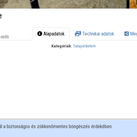
e
Alapadatok
Technikai adatok
Meg
ésből)
Kategóriák:
Talajvédelem
nál a biztonságos és zökkenőmentes böngészés érdekében.