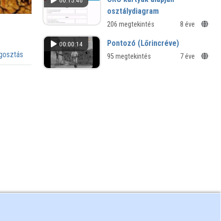
00:15:46
osztálydiagram
206 megtekintés
8 éve
Pontozó (Lőrincréve)
00:00:14
osztás
95 megtekintés
7 éve