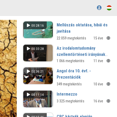
Mellúszás oktatása, hibái és
00:28:16
javítása
22 059 megtekintés
15 éve
Az irodalomtudomány
00:33:28
szellemtörténeti irányának
alapjai
1 066 megtekintés
11 éve
Angol óra 10. évf. -
00:36:21
Prezentációk
349 megtekintés
10 éve
Intermezzo
00:11:14
3 325 megtekintés
16 éve
CRC kártyák alapján