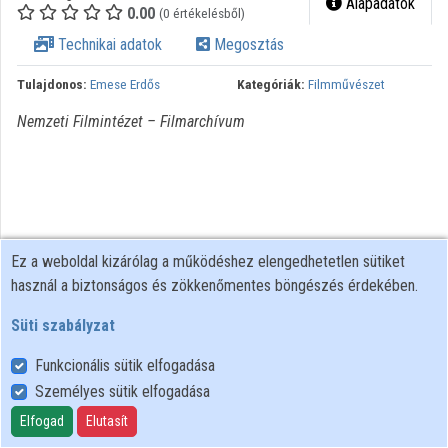
Alapadatok
0.00
(0 értékelésből)
Technikai adatok
Megosztás
Tulajdonos:
Emese Erdős
Kategóriák:
Filmművészet
Nemzeti Filmintézet – Filmarchívum
Ez a weboldal kizárólag a működéshez elengedhetetlen sütiket
használ a biztonságos és zökkenőmentes böngészés érdekében.
Süti szabályzat
Funkcionális sütik elfogadása
Személyes sütik elfogadása
Felhasználói szabályzat
Adatkezelési tájékoztató
Elfogad
Elutasít
Süti szabályzat