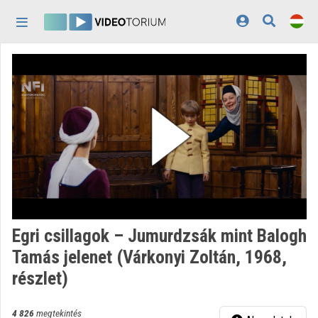
Fejléc kihagyása
Menü kihagyása
Tartalom kihagyása
Kezdőlap
Bejelentkezés
Felfedezés
Kategóriák
Lejátszási listák
Intézmények
Egri csillagok – Jumurdzsák mint Balogh
Közreműködők
Tamás jelenet (Várkonyi Zoltán, 1968,
részlet)
Megjelenés:
világos
4 826
megtekintés