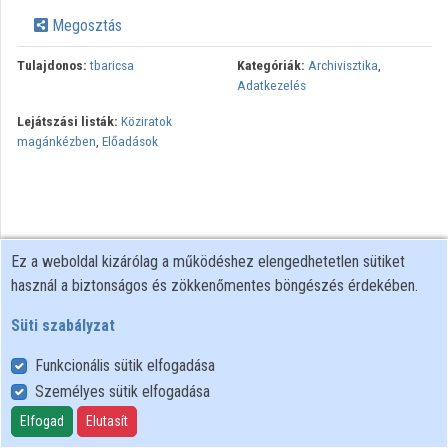
Megosztás
Tulajdonos:
tbaricsa
Kategóriák:
Archivisztika
,
Adatkezelés
Lejátszási listák:
Köziratok
magánkézben
,
Előadások
Ez a weboldal kizárólag a működéshez elengedhetetlen sütiket
használ a biztonságos és zökkenőmentes böngészés érdekében.
Süti szabályzat
Funkcionális sütik elfogadása
Személyes sütik elfogadása
Felhasználói szabályzat
Adatkezelési tájékoztató
Elfogad
Elutasít
Süti szabályzat