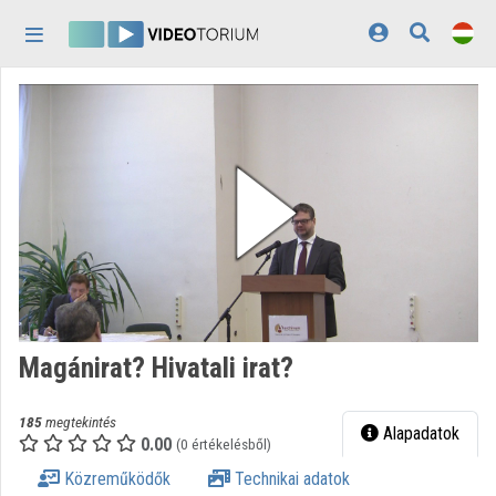
Fejléc kihagyása
Menü kihagyása
Tartalom kihagyása
Kezdőlap
Bejelentkezés
Felfedezés
Kategóriák
Lejátszási listák
Intézmények
Magánirat? Hivatali irat?
Közreműködők
185
megtekintés
Megjelenés:
világos
Alapadatok
0.00
(0 értékelésből)
Közreműködők
Technikai adatok