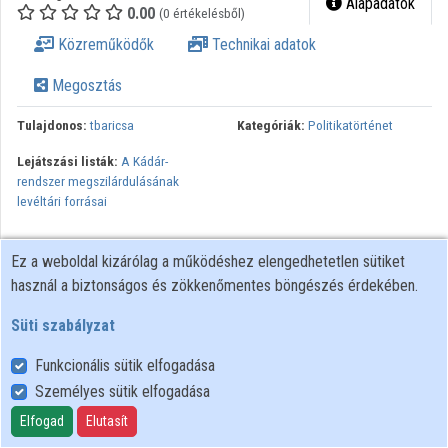
Alapadatok
0.00
(0 értékelésből)
Közreműködők
Technikai adatok
Megosztás
Tulajdonos:
tbaricsa
Kategóriák:
Politikatörténet
Lejátszási listák:
A Kádár-
rendszer megszilárdulásának
levéltári forrásai
Ez a weboldal kizárólag a működéshez elengedhetetlen sütiket
használ a biztonságos és zökkenőmentes böngészés érdekében.
Süti szabályzat
Funkcionális sütik elfogadása
Személyes sütik elfogadása
Felhasználói szabályzat
Adatkezelési tájékoztató
Elfogad
Elutasít
Süti szabályzat