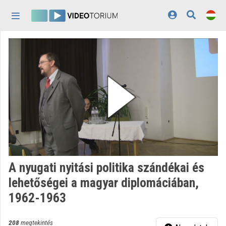
Fejléc kihagyása
Menü kihagyása
Tartalom kihagyása
Kezdőlap
Bejelentkezés
Felfedezés
Kategóriák
Lejátszási listák
Intézmények
A nyugati nyitási politika szándékai és
Közreműködők
lehetőségei a magyar diplomáciában,
1962-1963
Megjelenés:
világos
208
megtekintés