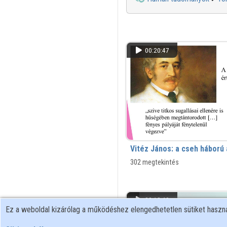
00:20:47
Vitéz János: a cseh háború
302 megtekintés
00:18:40
Ez a weboldal kizárólag a működéshez elengedhetetlen sütiket hasz