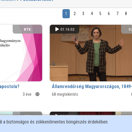
1
2
3
4
5
6
7
8
BTK
01:16:02
S
 apostola?
Államrendőrség Magyarországon, 1849
3 éve
68 megtekintés
BTK
01:40:44
nál a biztonságos és zökkenőmentes böngészés érdekében.
KÖ