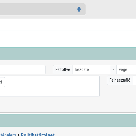
Feltöltve
-
Felhasználó
et
rténelem
Politikatörténet