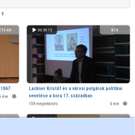
9
ZTE KK
00:30:13
BTK
-1867
Lackner Kristóf és a városi polgárok politikai
nevelése a kora 17. században
6 éve
159 megtekintés
6 éve
MTA
01:12:17
ELTE SEK
NYVTÁRA
KÖNYVTÁRA