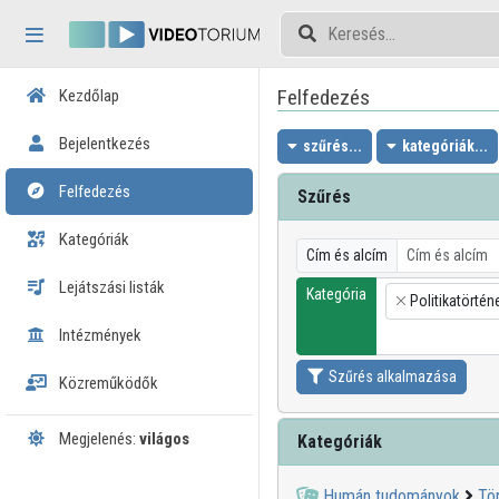
Fejléc kihagyása
Menü kihagyása
Tartalom kihagyása
Felfedezés
Kezdőlap
Bejelentkezés
szűrés...
kategóriák...
Felfedezés
Szűrés
Kategóriák
Cím és alcím
Lejátszási listák
Kategória
Politikatörtén
×
Intézmények
Szűrés alkalmazása
Közreműködők
Megjelenés:
világos
Kategóriák
Humán tudományok
Tö