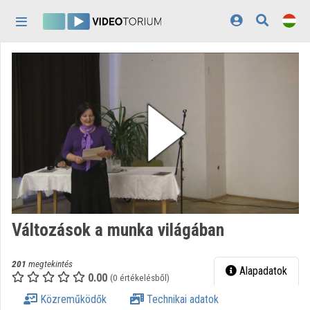
Fejléc kihagyása
Menü kihagyása
Tartalom kihagyása
Kezdőlap
Bejelentkezés
Felfedezés
Kategóriák
Lejátszási listák
Intézmények
Változások a munka világában
Közreműködők
201
megtekintés
Megjelenés:
világos
Alapadatok
0.00
(0 értékelésből)
Közreműködők
Technikai adatok