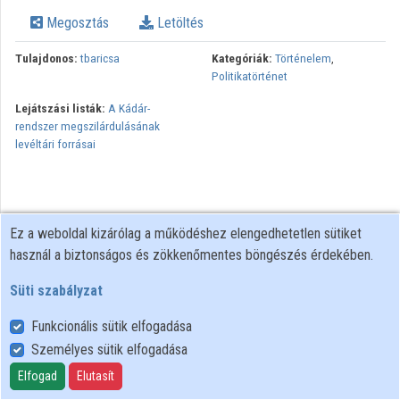
Megosztás
Letöltés
Tulajdonos:
tbaricsa
Kategóriák:
Történelem
,
Politikatörténet
Lejátszási listák:
A Kádár-
rendszer megszilárdulásának
levéltári forrásai
Ez a weboldal kizárólag a működéshez elengedhetetlen sütiket
használ a biztonságos és zökkenőmentes böngészés érdekében.
Süti szabályzat
Funkcionális sütik elfogadása
Személyes sütik elfogadása
Felhasználói szabályzat
Adatkezelési tájékoztató
Elfogad
Elutasít
Süti szabályzat