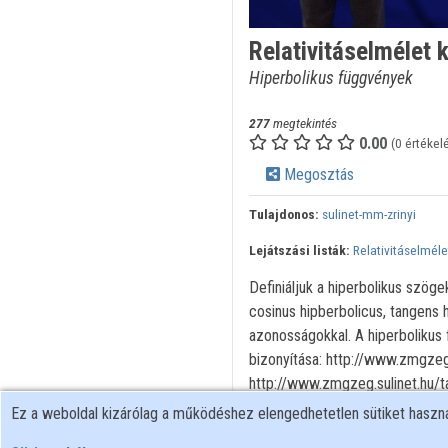
Relativitáselmélet 
Hiperbolikus függvények
277
megtekintés
0.00
(0 értékel
Megosztás
Tulajdonos:
sulinet-mm-zrinyi
Lejátszási listák:
Relativitáselmél
Definiáljuk a hiperbolikus szög
cosinus hipberbolicus, tangens 
azonosságokkal. A hiperbolikus f
bizonyítása: http://www.zmgzeg.s
http://www.zmgzeg.sulinet.hu/t
http://videotorium.hu/hu/recor
Ez a weboldal kizárólag a működéshez elengedhetetlen sütiket hasz