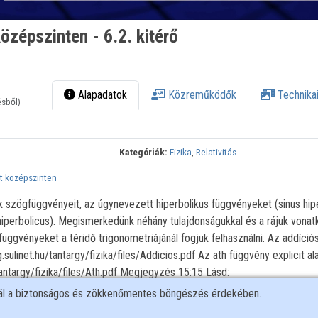
középszinten - 6.2. kitérő
Alapadatok
Közreműködők
Technikai
ésből)
Kategóriák:
Fizika
,
Relativitás
et középszinten
ek szögfüggvényeit, az úgynevezett hiperbolikus függvényeket (sinus hip
hiperbolicus). Megismerkedünk néhány tulajdonságukkal és a rájuk vona
üggvényeket a téridő trigonometriájánál fogjuk felhasználni. Az addíciós
ulinet.hu/tantargy/fizika/files/Addicios.pdf Az ath függvény explicit ala
antargy/fizika/files/Ath.pdf Megjegyzés 15:15 Lásd:
dings/38373 12:25
nál a biztonságos és zökkenőmentes böngészés érdekében.