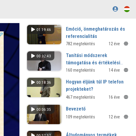
Emóció, önmeghatározás és
01:19:46
referencialitás
az akusztikus kommunikáció
782 megtekintés
12 éve
etológiai kutatása kutya és ember
Tanítási módszerek
00:32:43
között
támogatása és értékelési
lehetőségek Moodle 2.2
160 megtekintés
14 éve
keretrendszerben
Hogyan éljünk túl IP telefon
00:18:36
projekteket?
467 megtekintés
16 éve
Bevezető
00:06:35
109 megtekintés
12 éve
Áltudományos termékek
00:57:57