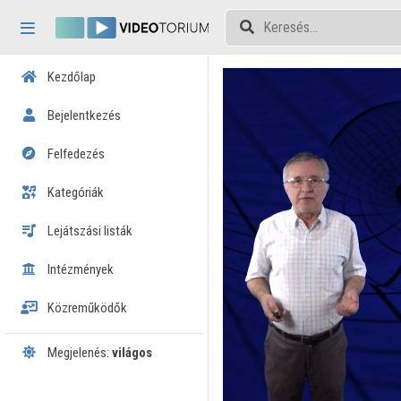
Fejléc kihagyása
Menü kihagyása
Tartalom kihagyása
Kezdőlap
Bejelentkezés
Felfedezés
Kategóriák
Lejátszási listák
Intézmények
Közreműködők
Megjelenés:
világos