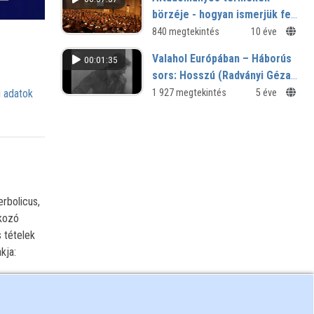
börzéje - hogyan ismerjük fel,
hogy kilóg a lóláb?
840 megtekintés
10 éve
Valahol Európában – Háborús
00:01:35
sors: Hosszú (Radványi Géza,
1947, részlet)
1 927 megtekintés
5 éve
 adatok
erbolicus,
tkozó
 tételek
kja: