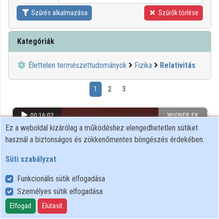
Szűrés alkalmazása
Szűrők törlése
Kategóriák
Élettelen természettudományok
Fizika
Relativitás
1
2
3
00:16:02
WIGNER FK
Ez a weboldal kizárólag a működéshez elengedhetetlen sütiket
használ a biztonságos és zökkenőmentes böngészés érdekében.
Süti szabályzat
Funkcionális sütik elfogadása
Személyes sütik elfogadása
Elfogad
Elutasít