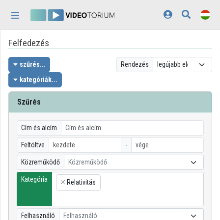
Fejléc kihagyása
Menü kihagyása
Tartalom kihagyása
Felfedezés
Kezdőlap
Bejelentkezés
szűrés...
Rendezés
kategóriák...
Felfedezés
Szűrés
Kategóriák
Lejátszási listák
Cím és alcím
Feltöltve
-
Intézmények
Közreműködő
Közreműködő
Közreműködők
Kategória
Relativitás
×
Megjelenés:
világos
Felhasználó
Felhasználó