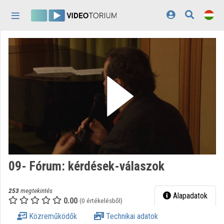
Fejléc kihagyása
Menü kihagyása
Tartalom kihagyása
Kezdőlap
Bejelentkezés
Felfedezés
Kategóriák
Lejátszási listák
Intézmények
09- Fórum: kérdések-válaszok
Közreműködők
253
megtekintés
Megjelenés:
világos
Alapadatok
0.00
(0 értékelésből)
Közreműködők
Technikai adatok