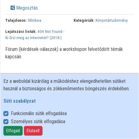
Megosztás
Tulajdonos:
lillinbea
Kategóriák:
Könyvtártudomány
Lejátszási listák:
404 Not Found -
Ki őrzi meg az internetet? (2018.)
Fórum (kérdések-válaszok) a workshopon felvetődött témák
kapcsán.
Ez a weboldal kizárólag a működéshez elengedhetetlen sütiket
használ a biztonságos és zökkenőmentes böngészés érdekében.
Süti szabályzat
Funkcionális sütik elfogadása
Személyes sütik elfogadása
Felhasználói szabályzat
Adatkezelési tájékoztató
Elfogad
Elutasít
Süti szabályzat