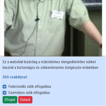
Ez a weboldal kizárólag a működéshez elengedhetetlen sütiket
Közreműködő felvételei
használ a biztonságos és zökkenőmentes böngészés érdekében.
Süti szabályzat
Névjegyek
Funkcionális sütik elfogadása
Névjegy
Személyes sütik elfogadása
Elfogad
Elutasít
Országos Széchényi Könyvtár