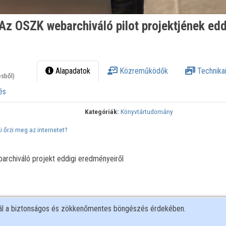
Az OSZK webarchiváló pilot projektjének edd
Alapadatok
Közreműködők
Technikai
ésből)
és
Kategóriák:
Könyvtártudomány
i őrzi meg az internetet?
barchiváló projekt eddigi eredményeiről
nál a biztonságos és zökkenőmentes böngészés érdekében.