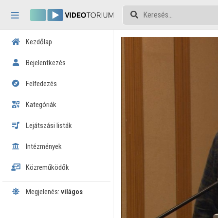
Fejléc kihagyása
Menü kihagyása
Tartalom kihagyása
Kezdőlap
Bejelentkezés
Felfedezés
Kategóriák
Lejátszási listák
Intézmények
Közreműködők
Megjelenés:
világos