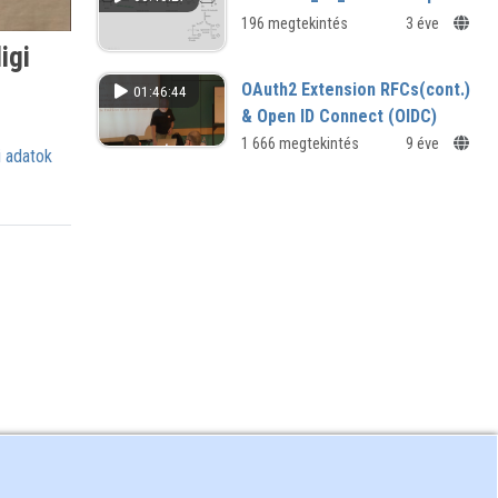
196 megtekintés
3 éve
igi
OAuth2 Extension RFCs(cont.)
01:46:44
& Open ID Connect (OIDC)
oauth_029___hedberg_oauth_03.mp4
1 666 megtekintés
9 éve
 adatok