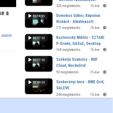
Rácsos tartók geometriai
323 megtekintés
15 éve
se a
érzékenysége: határozott
Domokos Gábor, Kápolnai
00:14:35
és határozatlan szerkezetek
Richárd - Alkalmazott
matematika: Konvex testek
171 megtekintés
15 éve
egyensúlyi morfológia-
 adatok
Kozlovszky Miklós - SZTAKI
00:17:30
osztályainak feltérképezése
P-Grade, GASuC, Desktop
a Gridben
Grid
169 megtekintés
15 éve
Székelyi Szabolcs - NIIF
00:17:30
Cloud, NorduGrid
93 megtekintés
15 éve
Szeberényi Imre - BME Grid,
00:09:50
SALEVE
244 megtekintés
15 éve
Hernáth Szabolcs - RMKI
00:20:17
Grid