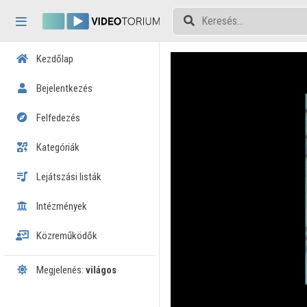
Fejléc kihagyása
Menü kihagyása
Tartalom kihagyása
Kezdőlap
Bejelentkezés
Felfedezés
Kategóriák
Lejátszási listák
Intézmények
Közreműködők
Megjelenés:
világos