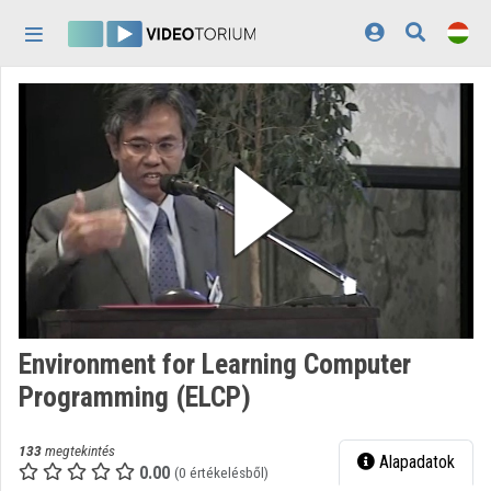
Fejléc kihagyása
Menü kihagyása
Tartalom kihagyása
Kezdőlap
Bejelentkezés
Felfedezés
Kategóriák
Lejátszási listák
Intézmények
Environment for Learning Computer
Közreműködők
Programming (ELCP)
Megjelenés:
világos
133
megtekintés
Alapadatok
0.00
(0 értékelésből)