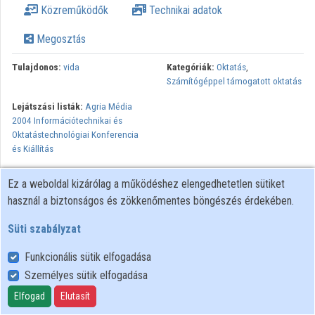
Közreműködők
Technikai adatok
Megosztás
Tulajdonos:
vida
Kategóriák:
Oktatás
,
Számítógéppel támogatott oktatás
Lejátszási listák:
Agria Média
2004 Információtechnikai és
Oktatástechnológiai Konferencia
és Kiállítás
Ez a weboldal kizárólag a működéshez elengedhetetlen sütiket
használ a biztonságos és zökkenőmentes böngészés érdekében.
Süti szabályzat
Funkcionális sütik elfogadása
Személyes sütik elfogadása
Felhasználói szabályzat
Adatkezelési tájékoztató
Elfogad
Elutasít
Süti szabályzat