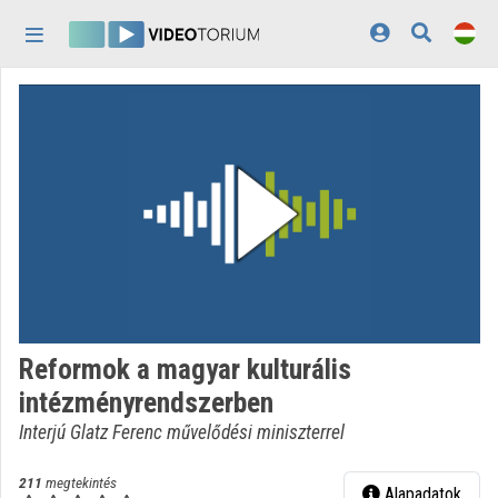
Fejléc kihagyása
Menü kihagyása
Tartalom kihagyása
Kezdőlap
Bejelentkezés
Felfedezés
Kategóriák
Lejátszási listák
Intézmények
Reformok a magyar kulturális
Közreműködők
intézményrendszerben
Megjelenés:
világos
Interjú Glatz Ferenc művelődési miniszterrel
211
megtekintés
Alapadatok