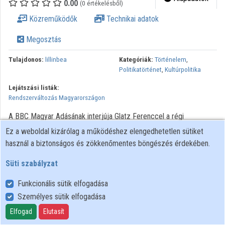
0.00
(0 értékelésből)
Közreműködők
Technikai adatok
Megosztás
Tulajdonos:
lillinbea
Kategóriák:
Történelem
,
Politikatörténet
,
Kultúrpolitika
Lejátszási listák:
Rendszerváltozás Magyarországon
A BBC Magyar Adásának interjúja Glatz Ferenccel a régi
intézményrendszer lebontásáról, az új oktatási reformokról, a
Ez a weboldal kizárólag a működéshez elengedhetetlen sütiket
majdani, új levéltári törvényről és a reformok társadalmi
használ a biztonságos és zökkenőmentes böngészés érdekében.
megítéléséről.
Süti szabályzat
A BBC Magyar Adás archív hangfelvételeinek további
Funkcionális sütik elfogadása
felhasználása engedélyhez kötött. Bármilyen felhasználási
Személyes sütik elfogadása
szándék esetén kérjük, forduljon az Országos Széchényi Könyvtár
Történeti Interjúk Tárához!
Elfogad
Elutasít