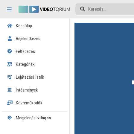
Fejléc kihagyása
Menü kihagyása
Tartalom kihagyása
Kezdőlap
Bejelentkezés
Felfedezés
Kategóriák
Lejátszási listák
Intézmények
Közreműködők
Megjelenés:
világos