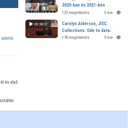
2020-ban és 2021-ben
132 megtekintés
5 éve
Carolyn Alderson, JISC
00:38:07
Collections: Ode to data:
Usage statistics, Publishing
178 megtekintés
9 éve
 adatok
data and OA metadata. Why
we need them.
ól és első
sználási