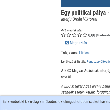
Egy politikai pálya
Interjú Orbán Viktorral
445
megtekintés
0.00
(0 értékel
Megosztás
Tulajdonos:
lillinbea
Lejátszási listák:
Rendszerváltozá
A BBC Magyar Adásának interjúja 
évéről.
A BBC Magyar Adás archív hangf
szándék esetén kérjük, forduljo
Ez a weboldal kizárólag a működéshez elengedhetetlen sütiket hasz