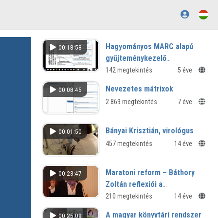
Hagyományos MARC alapú
00:18:58
gyűjteménykezelő
rendszerek szemantikus
142 megtekintés
5 éve
transzformációja
Nevezetes mátrixok
00:08:45
2 869 megtekintés
7 éve
Bányai Krisztián, virológus
00:01:50
457 megtekintés
14 éve
Maratoni reform – Báthory
00:23:47
Zoltán reflexiói a
rendszerváltást követő
210 megtekintés
14 éve
évtizedekről
A magyar könyvtári rendszer
00:25:09