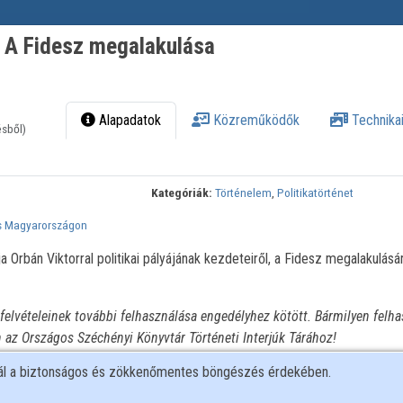
 - A Fidesz megalakulása
Alapadatok
Közreműködők
Technikai
ésből)
Kategóriák:
Történelem
,
Politikatörténet
s Magyarországon
Orbán Viktorral politikai pályájának kezdeteiről, a Fidesz megalakulásár
elvételeinek további felhasználása engedélyhez kötött. Bármilyen felha
n az Országos Széchényi Könyvtár Történeti Interjúk Tárához!
nál a biztonságos és zökkenőmentes böngészés érdekében.