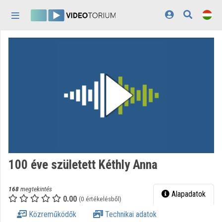
Fejléc kihagyása
Menü kihagyása
Tartalom kihagyása
Kezdőlap
Bejelentkezés
Felfedezés
Kategóriák
Lejátszási listák
Intézmények
100 éve született Kéthly Anna
Közreműködők
168
megtekintés
Megjelenés:
világos
Alapadatok
0.00
(0 értékelésből)
Közreműködők
Technikai adatok