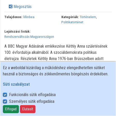
Megosztás
Tulajdonos:
lillinbea
Kategóriák:
Történelem
,
Politikatörténet
Lejátszási listák:
Rendszerváltozás Magyarországon
A BBC Magyar Adásának emlékezése Kéthly Anna születésének
100. évfordulója alkalmából. A szociáldemokrata politikus
életrajza. Részletek Kéthly Anna 1976-ban Brüsszelben adott
interjújából.
Ez a weboldal kizárólag a működéshez elengedhetetlen sütiket
használ a biztonságos és zökkenőmentes böngészés érdekében.
A BBC Magyar Adás archív hangfelvételeinek további
felhasználása engedélyhez kötött. Bármilyen felhasználási
Süti szabályzat
szándék esetén kérjük, forduljon az Országos Széchényi Könyvtár
Történeti Interjúk Tárához!
Funkcionális sütik elfogadása
Személyes sütik elfogadása
Elfogad
Elutasít
Felhasználói szabályzat
Adatkezelési tájékoztató