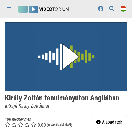
Fejléc kihagyása
Menü kihagyása
Tartalom kihagyása
Kezdőlap
Bejelentkezés
Felfedezés
Kategóriák
Lejátszási listák
Intézmények
Király Zoltán tanulmányúton Angliában
Közreműködők
Interjú Király Zoltánnal
Megjelenés:
világos
190
megtekintés
Alapadatok
0.00
(0 értékelésből)