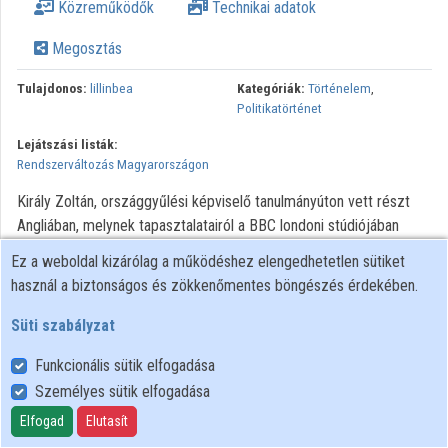
Közreműködők
Technikai adatok
Megosztás
Tulajdonos:
lillinbea
Kategóriák:
Történelem
,
Politikatörténet
Lejátszási listák:
Rendszerváltozás Magyarországon
Király Zoltán, országgyűlési képviselő tanulmányúton vett részt
Angliában, melynek tapasztalatairól a BBC londoni stúdiójában
számol be, különös tekintettel a brit és a magyar parlamenti
Ez a weboldal kizárólag a működéshez elengedhetetlen sütiket
rendszerek működésének különbségeire.
használ a biztonságos és zökkenőmentes böngészés érdekében.
A BBC Magyar Adás archív hangfelvételeinek további
Süti szabályzat
felhasználása engedélyhez kötött. Bármilyen felhasználási
szándék esetén kérjük, forduljon az Országos Széchényi Könyvtár
Funkcionális sütik elfogadása
Történeti Interjúk Tárához!
Személyes sütik elfogadása
Elfogad
Elutasít
Felhasználói szabályzat