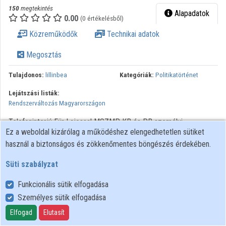
150
megtekintés
Alapadatok
0.00
(0 értékelésből)
Közreműködők
Technikai adatok
Megosztás
Tulajdonos:
lillinbea
Kategóriák:
Politikatörténet
Lejátszási listák:
Rendszerváltozás Magyarországon
Telefoninterjú Für Lajossal MSZMP KB és PB személyi
Ez a weboldal kizárólag a működéshez elengedhetetlen sütiket
változásairól. Örömmel üdvözli Berecz János távozását, de
használ a biztonságos és zökkenőmentes böngészés érdekében.
tétova, kétértelmű változásnak tartja, mely csak a reformista
szárny megnyugtatását célozza.
Süti szabályzat
A BBC Magyar Adás archív hangfelvételeinek további
Funkcionális sütik elfogadása
felhasználása engedélyhez kötött. Bármilyen felhasználási
Személyes sütik elfogadása
szándék esetén kérjük, forduljon az Országos Széchényi Könyvtár
Elfogad
Elutasít
Történeti Interjúk Tárához!