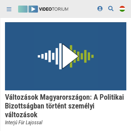
Fejléc kihagyása
Menü kihagyása
Tartalom kihagyása
Kezdőlap
Bejelentkezés
Felfedezés
Kategóriák
Lejátszási listák
Intézmények
Változások Magyarországon: A Politikai
Közreműködők
Bizottságban történt személyi
változások
Megjelenés:
világos
Interjú Für Lajossal