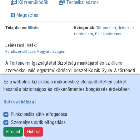
Közreműködők
Technikai adatok
Megosztás
Tulajdonos:
lillinbea
Kategóriák:
Történelem
,
Jelenkori
történelem
,
Politikatörténet
Lejátszási listák:
Rendszerváltozás Magyarországon
A Történelmi Igazságtétel Bizottság munkájáról és az állami
szervekkel való együttműködésről beszél Kozák Gyula. A történeti
szekció társelnöki pozíciójára kinevezett Zinner Tibor körüli
Ez a weboldal kizárólag a működéshez elengedhetetlen sütiket
általános szakmai felháborodásról és tiltakozásokról részletesen
használ a biztonságos és zökkenőmentes böngészés érdekében.
beszámol. A TIB terveiről a vizsgálandó koncepciós perek és a
rehabilitálandók köréről 1945-től 1989-ig. Péter Györgytől
Süti szabályzat
Haraszti Miklósig és Mindszenty Józseftől Demény Pálig.
Funkcionális sütik elfogadása
A BBC Magyar Adás archív hangfelvételeinek további
Személyes sütik elfogadása
felhasználása engedélyhez kötött. Bármilyen felhasználási
Elfogad
Elutasít
szándék esetén kérjük, forduljon az Országos Széchényi Könyvtár