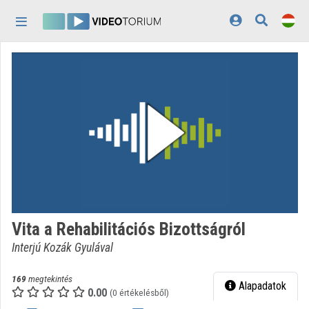
Fejléc kihagyása
Menü kihagyása
Tartalom kihagyása
Kezdőlap
Bejelentkezés
Felfedezés
Kategóriák
Lejátszási listák
Intézmények
Vita a Rehabilitációs Bizottságról
Közreműködők
Interjú Kozák Gyulával
Megjelenés:
világos
169
megtekintés
Alapadatok
0.00
(0 értékelésből)