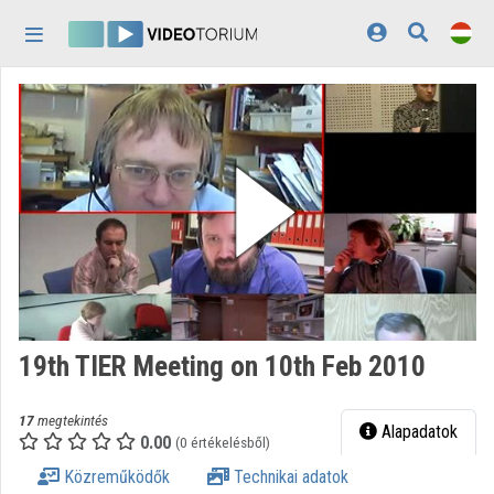
Fejléc kihagyása
Menü kihagyása
Tartalom kihagyása
Kezdőlap
Bejelentkezés
Felfedezés
Kategóriák
Lejátszási listák
Intézmények
19th TIER Meeting on 10th Feb 2010
Közreműködők
17
megtekintés
Megjelenés:
világos
Alapadatok
0.00
(0 értékelésből)
Közreműködők
Technikai adatok