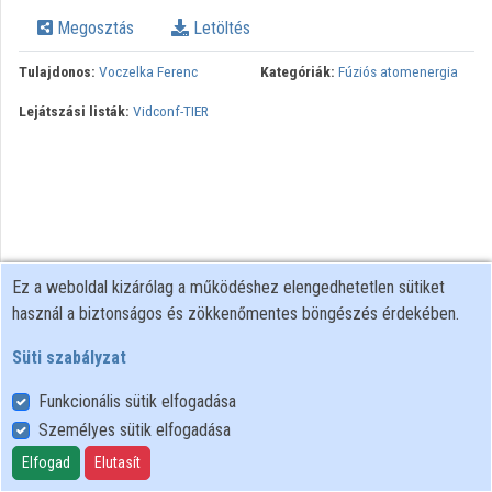
Megosztás
Letöltés
Tulajdonos:
Voczelka Ferenc
Kategóriák:
Fúziós atomenergia
Lejátszási listák:
Vidconf-TIER
Ez a weboldal kizárólag a működéshez elengedhetetlen sütiket
használ a biztonságos és zökkenőmentes böngészés érdekében.
Süti szabályzat
Funkcionális sütik elfogadása
Személyes sütik elfogadása
Felhasználói szabályzat
Adatkezelési tájékoztató
Elfogad
Elutasít
Süti szabályzat