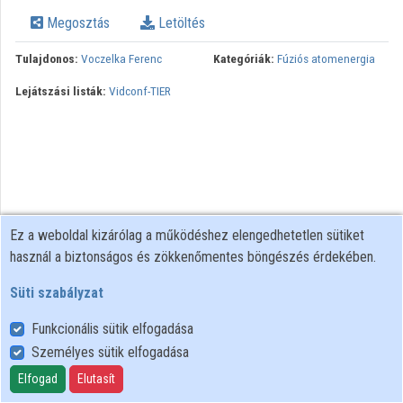
Megosztás
Letöltés
Tulajdonos:
Voczelka Ferenc
Kategóriák:
Fúziós atomenergia
Lejátszási listák:
Vidconf-TIER
Ez a weboldal kizárólag a működéshez elengedhetetlen sütiket
használ a biztonságos és zökkenőmentes böngészés érdekében.
Süti szabályzat
Funkcionális sütik elfogadása
Személyes sütik elfogadása
Felhasználói szabályzat
Adatkezelési tájékoztató
Elfogad
Elutasít
Süti szabályzat