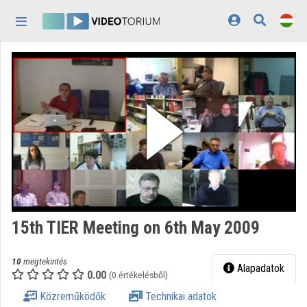
Fejléc kihagyása
Menü kihagyása
Tartalom kihagyása
Kezdőlap
Bejelentkezés
Felfedezés
Kategóriák
Lejátszási listák
Intézmények
15th TIER Meeting on 6th May 2009
Közreműködők
10
megtekintés
Megjelenés:
világos
Alapadatok
0.00
(0 értékelésből)
Közreműködők
Technikai adatok