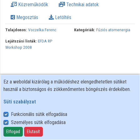
Közreműködők
Technikai adatok
Megosztás
Letöltés
Tulajdonos:
Voczelka Ferenc
Kategóriák:
Fúziós atomenergia
Lejátszási listák:
EFDA RP
Workshop 2008
Ez a weboldal kizárólag a működéshez elengedhetetlen sütiket
használ a biztonságos és zökkenőmentes böngészés érdekében.
Süti szabályzat
Funkcionális sütik elfogadása
Személyes sütik elfogadása
Felhasználói szabályzat
Adatkezelési tájékoztató
Elfogad
Elutasít
Süti szabályzat