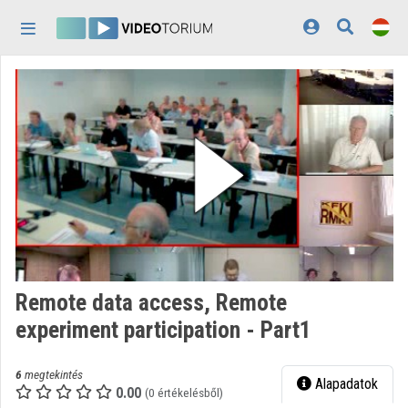
Fejléc kihagyása
Menü kihagyása
Tartalom kihagyása
Kezdőlap
Bejelentkezés
Felfedezés
Kategóriák
Lejátszási listák
Intézmények
Remote data access, Remote
Közreműködők
experiment participation - Part1
Megjelenés:
világos
6
megtekintés
Alapadatok
0.00
(0 értékelésből)