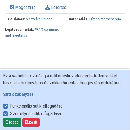
Megosztás
Letöltés
Tulajdonos:
Voczelka Ferenc
Kategóriák:
Fúziós atomenergia
Lejátszási listák:
W7-X seminars
and meetings
Ez a weboldal kizárólag a működéshez elengedhetetlen sütiket
használ a biztonságos és zökkenőmentes böngészés érdekében.
Süti szabályzat
Funkcionális sütik elfogadása
Személyes sütik elfogadása
Felhasználói szabályzat
Adatkezelési tájékoztató
Elfogad
Elutasít
Süti szabályzat