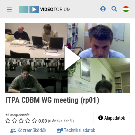
Fejléc kihagyása
Menü kihagyása
Tartalom kihagyása
Kezdőlap
Bejelentkezés
Felfedezés
Kategóriák
Lejátszási listák
Intézmények
ITPA CDBM WG meeting (rp01)
Közreműködők
12
megtekintés
Megjelenés:
világos
Alapadatok
0.00
(0 értékelésből)
Közreműködők
Technikai adatok