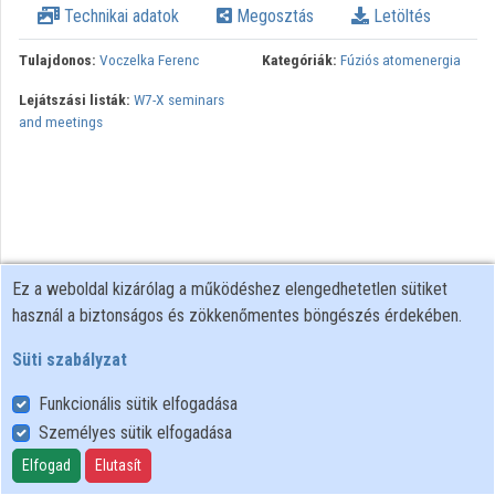
Technikai adatok
Megosztás
Letöltés
Tulajdonos:
Voczelka Ferenc
Kategóriák:
Fúziós atomenergia
Lejátszási listák:
W7-X seminars
and meetings
Ez a weboldal kizárólag a működéshez elengedhetetlen sütiket
használ a biztonságos és zökkenőmentes böngészés érdekében.
Süti szabályzat
Funkcionális sütik elfogadása
Személyes sütik elfogadása
Felhasználói szabályzat
Adatkezelési tájékoztató
Elfogad
Elutasít
Süti szabályzat