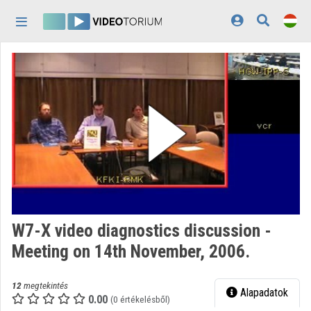
Fejléc kihagyása
Menü kihagyása
Tartalom kihagyása
Kezdőlap
Bejelentkezés
Felfedezés
Kategóriák
Lejátszási listák
Intézmények
W7-X video diagnostics discussion -
Közreműködők
Meeting on 14th November, 2006.
Megjelenés:
világos
12
megtekintés
Alapadatok
0.00
(0 értékelésből)