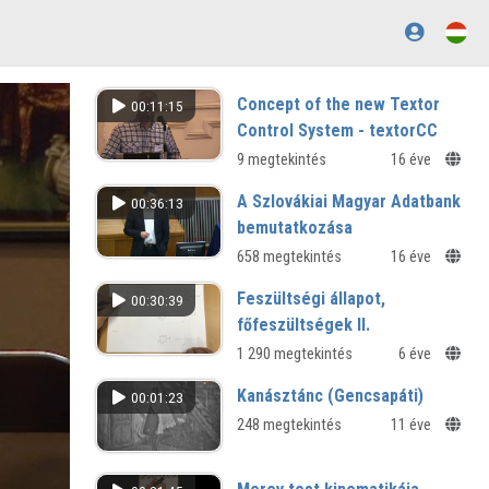
Concept of the new Textor
00:11:15
Control System - textorCC
9 megtekintés
16 éve
A Szlovákiai Magyar Adatbank
00:36:13
bemutatkozása
658 megtekintés
16 éve
Feszültségi állapot,
00:30:39
főfeszültségek II.
1 290 megtekintés
6 éve
Kanásztánc (Gencsapáti)
00:01:23
248 megtekintés
11 éve