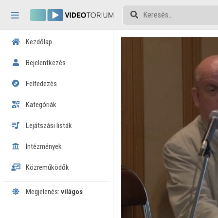
Fejléc kihagyása
Menü kihagyása
Tartalom kihagyása
Kezdőlap
Bejelentkezés
Felfedezés
Kategóriák
Lejátszási listák
Intézmények
Közreműködők
Megjelenés:
világos