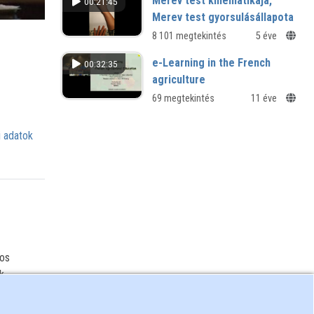
Merev test kinematikája,
00:21:45
Merev test gyorsulásállapota
8 101 megtekintés
5 éve
e-Learning in the French
00:32:35
agriculture
69 megtekintés
11 éve
 adatok
gos
k