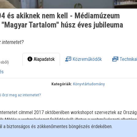
04 és akiknek nem kell - Médiamúzeum
"Magyar Tartalom" húsz éves jubileuma
 internetet?
Alapadatok
Közreműködők
Technikai
ésből)
és
Kategóriák:
Könyvtártudomány
i őrzi meg az internetet?
 internetet címmel 2017 októberében workshopot szerveztek az Orszá
k Miklós a webművészet fejlődéséről, illetve a webművészeti alkotáso
nál a biztonságos és zökkenőmentes böngészés érdekében.
 áttekintést.