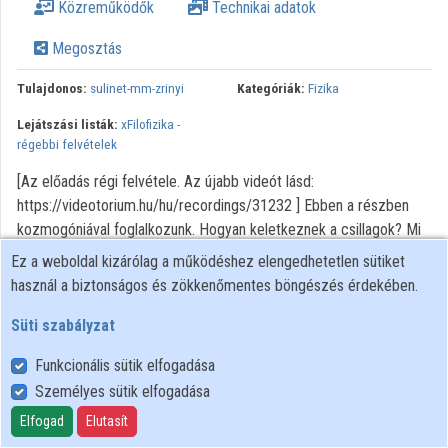
Közreműködők
Technikai adatok
Megosztás
Tulajdonos:
sulinet-mm-zrinyi
Kategóriák:
Fizika
Lejátszási listák:
xFilofizika -
régebbi felvételek
[Az előadás régi felvétele. Az újabb videót lásd:
https://videotorium.hu/hu/recordings/31232 ] Ebben a részben
kozmogóniával foglalkozunk. Hogyan keletkeznek a csillagok? Mi
tartja fent hosszú időn keresztül a stabil állapotot? Áttekintjük a
Ez a weboldal kizárólag a működéshez elengedhetetlen sütiket
csillagfejlődés végállapotait is.
használ a biztonságos és zökkenőmentes böngészés érdekében.
Süti szabályzat
Funkcionális sütik elfogadása
Személyes sütik elfogadása
Felhasználói szabályzat
Adatkezelési tájékoztató
Elfogad
Elutasít
Süti szabályzat