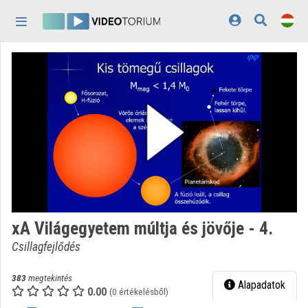
Fejléc kihagyása
Menü kihagyása
Tartalom kihagyása
Kezdőlap
Bejelentkezés
Felfedezés
Kategóriák
Lejátszási listák
Intézmények
xA Világegyetem múltja és jövője - 4.
Közreműködők
Csillagfejlődés
Megjelenés:
világos
383
megtekintés
Alapadatok
0.00
(0 értékelésből)