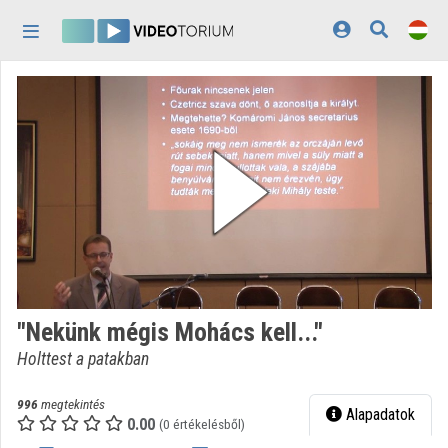
Fejléc kihagyása
Menü kihagyása
Tartalom kihagyása
Kezdőlap
Bejelentkezés
Felfedezés
Kategóriák
Lejátszási listák
Intézmények
"Nekünk mégis Mohács kell..."
Közreműködők
Holttest a patakban
Megjelenés:
világos
996
megtekintés
Alapadatok
0.00
(0 értékelésből)