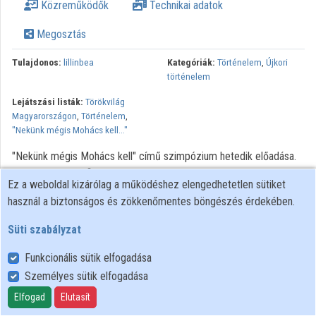
Közreműködők
Technikai adatok
Megosztás
Tulajdonos:
lillinbea
Kategóriák:
Történelem
,
Újkori
történelem
Lejátszási listák:
Törökvilág
Magyarországon
,
Történelem
,
"Nekünk mégis Mohács kell..."
"Nekünk mégis Mohács kell" című szimpózium hetedik előadása.
Előadásomban a filológus-történész eszközeivel próbálom
Ez a weboldal kizárólag a működéshez elengedhetetlen sütiket
megvizsgálni, milyen állítások tehetők II. Lajos halálával, a holttest
használ a biztonságos és zökkenőmentes böngészés érdekében.
fellelésének körülményeivel és az azonosítással kapcsolatban,
illetve hogy van-e okunk arra gyanakodni, hogy 1526
Süti szabályzat
novemberében nem II. Lajost temették le Székesfehérváron. A
Funkcionális sütik elfogadása
király holttestének felkutatásával kapcsolatban a
kulcsdokumentum Sárffy Ferenc levele, a kulcsszereplő pedig a
Személyes sütik elfogadása
holttestet megtaláló és azonosító kamarás, Czetricz Ulrich.
Elfogad
Elutasít
Előadásom első felében azt kívánom tisztázni, hogy a Sárffy-levél