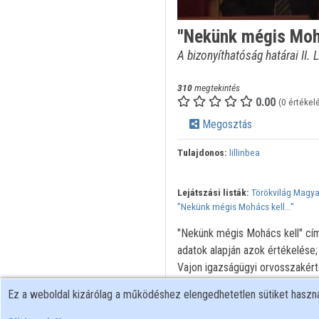
"Nekünk mégis Mohá
A bizonyíthatóság határai II. 
310
megtekintés
0.00
(0 értékel
Megosztás
Tulajdonos:
lillinbea
Lejátszási listák:
Törökvilág Magy
"Nekünk mégis Mohács kell..."
"Nekünk mégis Mohács kell" cí
adatok alapján azok értékelése;
Vajon igazságügyi orvosszakér
megállapításokat tenni II. Lajos k
Ez a weboldal kizárólag a működéshez elengedhetetlen sütiket hasz
személyazonosságról. Milyen tu
dokumentumok alapján II. Lajos