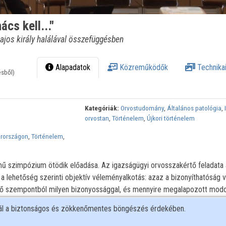
cs kell..."
Lajos király halálával összefüggésben
Alapadatok
Közreműködők
Technikai
ésből)
Kategóriák:
Orvostudomány
,
Általános patológia
,
orvostan
,
Történelem
,
Újkori történelem
arországon
,
Történelem
,
mű szimpózium ötödik előadása. Az igazságügyi orvosszakértő feladata
 a lehetőség szerinti objektív véleményalkotás: azaz a bizonyíthatóság v
tő szempontból milyen bizonyossággal, és mennyire megalapozott modo
irály halálát követően a test halál beállta utáni változásáról, illetve a
nál a biztonságos és zökkenőmentes böngészés érdekében.
dományos bizonyítékok alapján lehet cáfolni vagy megerősíteni a korabe
 király holttestének személyazonosságát. Mely egyedi személyazonosít