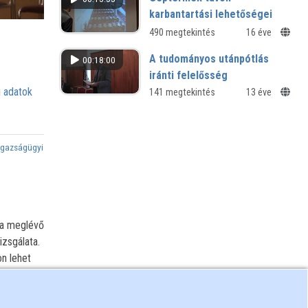
karbantartási lehetőségei
490 megtekintés
16 éve
A tudományos utánpótlás
00:18:00
iránti felelősség
 adatok
Emlékezés Klaniczay Tiborra
141 megtekintés
13 éve
Igazságügyi
 a meglévő
izsgálata.
n lehet
li
ó jegyek