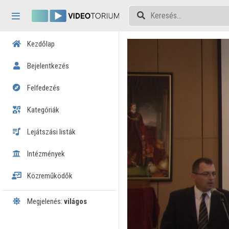
Fejléc kihagyása
Menü kihagyása
Tartalom kihagyása
Kezdőlap
Bejelentkezés
Felfedezés
Kategóriák
Lejátszási listák
Intézmények
Közreműködők
Megjelenés:
világos