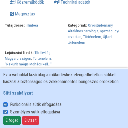
Közreműködők
Technikai adatok
Megosztás
Tulajdonos:
lillinbea
Kategóriák:
Orvostudomány
,
Általános patológia
,
Igazságügyi
orvostan
,
Történelem
,
Újkori
történelem
Lejátszási listák:
Törökvilág
Magyarországon
,
Történelem
,
"Nekünk mégis Mohács kell..."
Ez a weboldal kizárólag a működéshez elengedhetetlen sütiket
"Nekünk mégis Mohács kell" című szimpózium második előadása.
használ a biztonságos és zökkenőmentes böngészés érdekében.
A mohácsi csata 400. évfordulóján kiadott Mohácsi Emlékkönyv
1526. című válogatásban olvasható kiváló hadtörténészünk,
Süti szabályzat
Gyalókay Jenő akadémikus és első világháborús tűzérezredes
precíz könyvfejezete a mohácsi csatáról és helyzetértékelő
Funkcionális sütik elfogadása
jelentése II. Lajos király holttestének megtalálásának
Személyes sütik elfogadása
körülményeiről és azzal kapcsolatban felmerült kétségekről,
Elfogad
Elutasít
ellentmondásokról(1). A király holttestét ugyanis nem főurak,