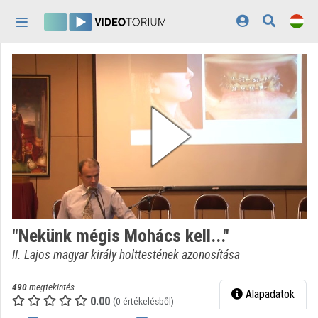
Fejléc kihagyása
Menü kihagyása
Tartalom kihagyása
Kezdőlap
Bejelentkezés
Felfedezés
Kategóriák
Lejátszási listák
Intézmények
"Nekünk mégis Mohács kell..."
Közreműködők
II. Lajos magyar király holttestének azonosítása
Megjelenés:
világos
490
megtekintés
Alapadatok
0.00
(0 értékelésből)