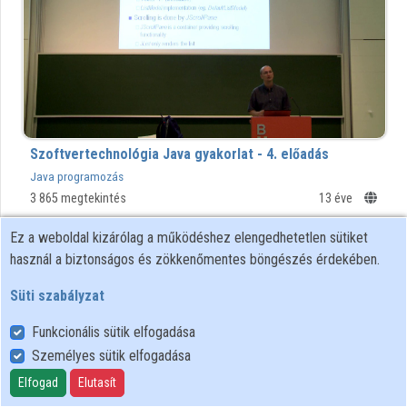
Szoftvertechnológia Java gyakorlat - 4. előadás
Java programozás
3 865 megtekintés
13 éve
Ez a weboldal kizárólag a működéshez elengedhetetlen sütiket
01:32:58
BME
használ a biztonságos és zökkenőmentes böngészés érdekében.
Süti szabályzat
Funkcionális sütik elfogadása
Személyes sütik elfogadása
Elfogad
Elutasít