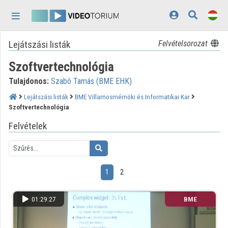
Fejléc kihagyása
Menü kihagyása
Tartalom kihagyása
Lejátszási listák
Felvételsorozat
Kezdőlap
Szoftvertechnológia
Bejelentkezés
Tulajdonos:
Szabó Tamás (BME EHK)
Felfedezés
Lejátszási listák
BME Villamosmérnöki és Informatikai Kar
Szoftvertechnológia
Kategóriák
Felvételek
Lejátszási listák
Intézmények
1
2
Közreműködők
Megjelenés:
világos
01:29:27
BME